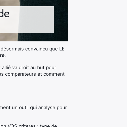
 de
is désormais convaincu que LE
re
.
allié va droit au but pour
 les comparateurs et comment
ent un outil qui analyse pour
lon VOS critères : type de