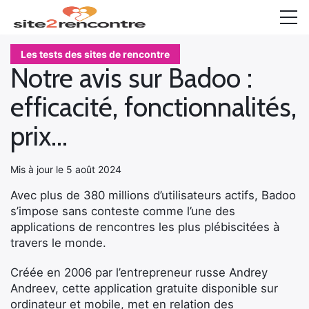
Accueil
Les tests des sites de rencontre
Notre avis sur Badoo :
TOP 10
efficacité, fonctionnalités,
Rencontre coquine
prix…
Rencontre senior
Mis à jour le 5 août 2024
Les tests
Avec plus de 380 millions d’utilisateurs actifs, Badoo
Blog sur les rencontres
s’impose sans conteste comme l’une des
applications de rencontres les plus plébiscitées à
travers le monde.
Créée en 2006 par l’entrepreneur russe Andrey
Andreev, cette application gratuite disponible sur
ordinateur et mobile, met en relation des